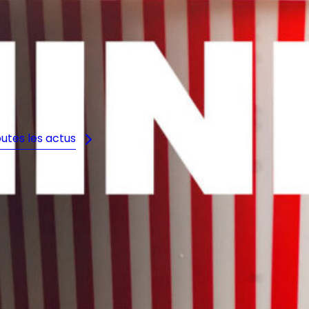
RDV le 14 juin à Dinard –
Cinéma Emeraude
utes les actus