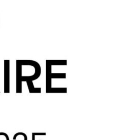
professionnelles du Nord
THERECO partenaire du
80ème Congrès de
Deauville
-20% pour toute
commande de sondes
et filtres*
CEMINEO 2025 : THERECO
sera présent
Formation produits :
THERECO vous
accompagne